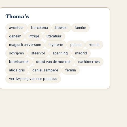
Thema’s
avontuur
barcelona
boeken
familie
geheim
intrige
literatuur
magisch universum
mysterie
passie
roman
schrijven
sfeervol
spanning
madrid
boekhandel
dood van de moeder
nachtmerries
alicia gris
daniel sempere
fermín
verdwijning van een politicus