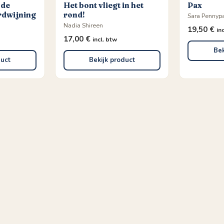
 de
Het bont vliegt in het
Pax
rdwijning
rond!
Sara Pennyp
Nadia Shireen
19,50
€
in
17,00
€
incl. btw
Bek
duct
Bekijk product