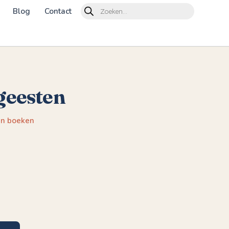
Products
Blog
Contact
search
 geesten
en boeken