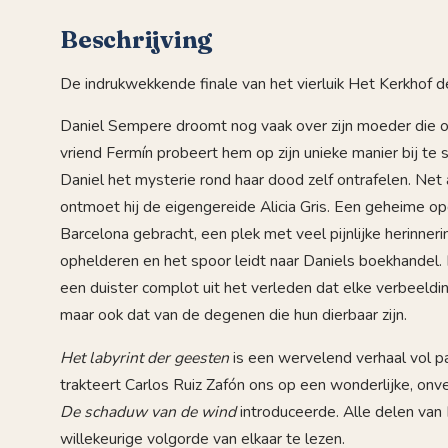
Beschrijving
De indrukwekkende finale van het vierluik Het Kerkhof 
Daniel Sempere droomt nog vaak over zijn moeder die o
vriend Fermín probeert hem op zijn unieke manier bij te
Daniel het mysterie rond haar dood zelf ontrafelen. Net al
ontmoet hij de eigengereide Alicia Gris. Een geheime o
Barcelona gebracht, een plek met veel pijnlijke herinner
ophelderen en het spoor leidt naar Daniels boekhandel.
een duister complot uit het verleden dat elke verbeelding
maar ook dat van de degenen die hun dierbaar zijn.
Het labyrint der geesten
is een wervelend verhaal vol pa
trakteert Carlos Ruiz Zafón ons op een wonderlijke, onve
De schaduw van de wind
introduceerde. Alle delen van 
willekeurige volgorde van elkaar te lezen.