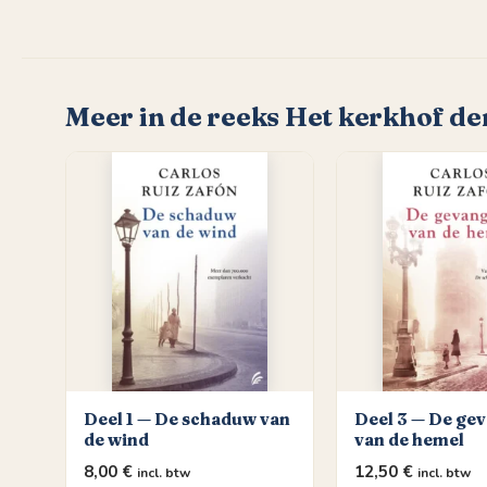
Meer in de reeks Het kerkhof d
Deel 1 — De schaduw van
Deel 3 — De ge
de wind
van de hemel
8,00
€
12,50
€
incl. btw
incl. btw