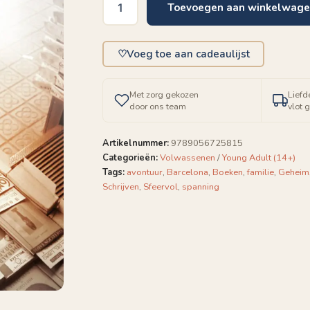
Toevoegen aan winkelwag
Het
labyrint
der
♡
Voeg toe aan cadeaulijst
geesten
aantal
Met zorg gekozen
Liefd
door ons team
vlot 
Artikelnummer:
9789056725815
Categorieën:
Volwassenen
/
Young Adult (14+)
Tags:
avontuur
,
Barcelona
,
Boeken
,
familie
,
Geheim
Schrijven
,
Sfeervol
,
spanning