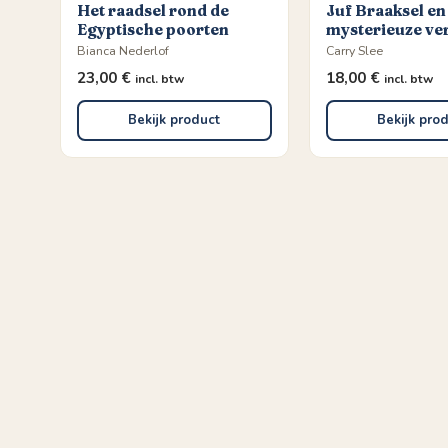
Het raadsel rond de
Juf Braaksel en
Egyptische poorten
mysterieuze ve
Bianca Nederlof
Carry Slee
23,00
€
18,00
€
incl. btw
incl. btw
Bekijk product
Bekijk pro