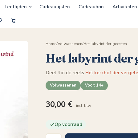
Leeftijden
Cadeaulijsten
Cadeaubon
Activiteiten
Home
/
Volwassenen
/
Het labyrint der geesten
Het labyrint der
Deel 4 in de reeks
Het kerkhof der verget
Volwassenen
Voor: 14+
30,00
€
incl. btw
Op voorraad