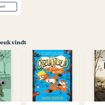
duct
leuk vindt