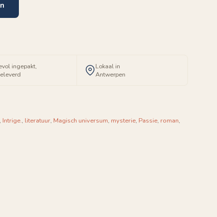
en
evol ingepakt,
Lokaal in
geleverd
Antwerpen
,
Intrige.
,
literatuur
,
Magisch universum
,
mysterie
,
Passie
,
roman
,