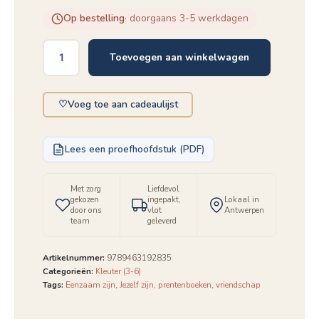
Op bestelling
· doorgaans 3-5 werkdagen
Toevoegen aan winkelwagen
De
man
met
♡
Voeg toe aan cadeaulijst
de
lange
benen
aantal
Lees een proefhoofdstuk (PDF)
Met zorg
Liefdevol
gekozen
ingepakt,
Lokaal in
door ons
vlot
Antwerpen
team
geleverd
Artikelnummer:
9789463192835
Categorieën:
Kleuter (3-6)
Tags:
Eenzaam zijn
,
Jezelf zijn
,
prentenboeken
,
vriendschap