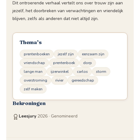
Dit ontroerende verhaal vertelt ons over trouw zijn aan
jezelf, het doorbreken van verwachtingen en vriende­lijk
blijven, zelfs als anderen dat niet altijd zijn.
Thema’s
prentenboeken
jezelf zijn
eenzaam zijn
vriendschap
prentenboek
dorp
lange man
ijzerwinkel
carlos
storm
overstroming
rivier
gereedschap
zelf maken
Bekroningen
Leesjury
2026
· Genomineerd