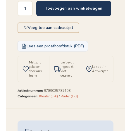
Toevoegen aan winkelwagen
Allereerste
cijfers
met
♡
Voeg toe aan cadeaulijst
Rupsje
Nooitgenoeg
aantal
Lees een proefhoofdstuk (PDF)
Met zorg
Liefdevol
gekozen
ingepakt,
Lokaal in
door ons
vlot
Antwerpen
team
geleverd
Artikelnummer:
9789025781408
Categorieën:
Kleuter (3-6)
/
Peuter (1-3)