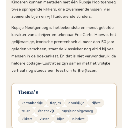
Kinderen kunnen meetellen met één Rupsje Nooitgenoeg,
twee springende kikkers, drie zwemmende vissen, vier
zoemende bijen en vijf fladderende vlinders.
Rupsje Nooitgenoeg is het bekendste en meest geliefde
karakter van schrijver en tekenaar Eric Carle. Hoewel het
gelijknamige, iconische prentenboek al meer dan 50 jaar
geleden verscheen, staat de klassieker nog altijd bij veel
mensen in de boekenkast. En dat is niet verwonderlijk: de
heldere collage-illustraties zijn samen met het vrolijke
verhaal nog steeds een feest om te (her)lezen.
Thema’s
kartonboekje
flapjes
doorkijkje
cijfers
tellen
één tot vijf
rupsje nooitgenoeg
kikkers
vissen
bijen
vlinders