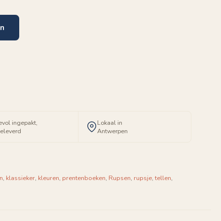
en
evol ingepakt,
Lokaal in
geleverd
Antwerpen
n
,
klassieker
,
kleuren
,
prentenboeken
,
Rupsen
,
rupsje
,
tellen
,