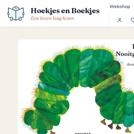
Spring
Webshop
Hoekjes en Boekjes
naar
de
Een leven lang lezen
inhoud