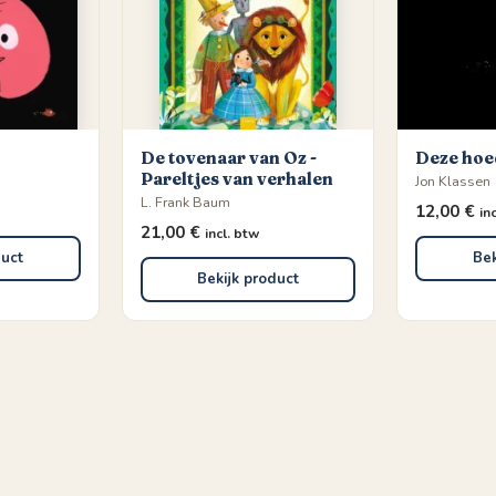
De tovenaar van Oz -
Deze hoed
Pareltjes van verhalen
Jon Klassen
L. Frank Baum
12,00
€
in
21,00
€
incl. btw
duct
Bek
Bekijk product