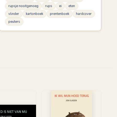
rupsje nooitgenoeg
rups
ei
eten
vlinder
kartonboek
prentenboek
hardcover
peuters