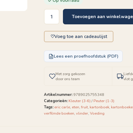
Op voorraad
Toevoegen aan winkelwag
Rupsje
Nooitgenoeg
aantal
♡
Voeg toe aan cadeaulijst
Lees een proefhoofdstuk (PDF)
Met zorg gekozen
Liefd
door ons team
vlot 
Artikelnummer:
9789025755348
Categorieën:
Kleuter (3-6)
/
Peuter (1-3)
Tags:
eric carle
,
eten
,
fruit
,
kartonboek
,
kartonboeke
verfilmde boeken
,
vlinder
,
Voeding