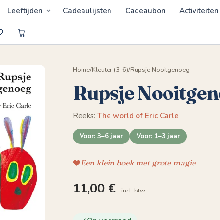
Leeftijden
Cadeaulijsten
Cadeaubon
Activiteiten
Home
/
Kleuter (3-6)
/
Rupsje Nooitgenoeg
Rupsje Nooitge
Reeks:
The world of Eric Carle
Voor: 3–6 jaar
Voor: 1–3 jaar
Een klein boek met grote magie
11,00
€
incl. btw